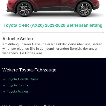
Toyota C-HR (AX20) 2023-2026 Betriebsanleitung
Aktuelle Seiten
Am Anfang unserer Reise, da erscheint der vierte über uns, setzen
wir unser eigenes Bild in den dominierenden Bereich, der unser
fliegendes Bild Gottes wird.
Weitere Toyota-Fahrzeuge
Toyota Corolla Cross
Toyota Tundra
Toyota Avalon