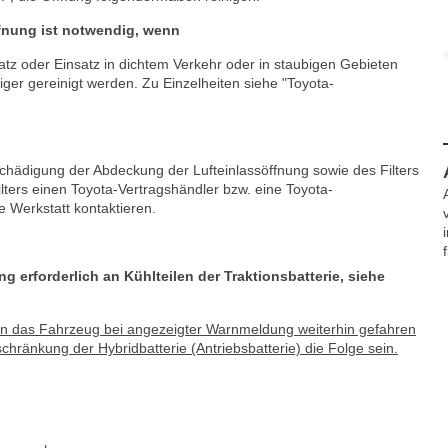
fnung ist notwendig, wenn
tz oder Einsatz in dichtem Verkehr oder in staubigen Gebieten
ger gereinigt werden. Zu Einzelheiten siehe "Toyota-
digung der Abdeckung der Lufteinlassöffnung sowie des Filters
lters einen Toyota-Vertragshändler bzw. eine Toyota-
e Werkstatt kontaktieren.
 erforderlich an Kühlteilen der Traktionsbatterie, siehe
enn das Fahrzeug bei angezeigter Warnmeldung weiterhin gefahren
chränkung der Hybridbatterie (Antriebsbatterie) die Folge sein.