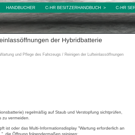
HANDBUCHER
C-HR BESITZERHANDBUCH
C-HR SE
einlassöffnungen der Hybridbatterie
Wartung und Pflege des Fahrzeugs / Reinigen der Lufteinlassöffnungen
tionsbatterie) regelmäßig auf Staub und Verstopfung sichtprüfen,
s zu vermeiden.
pft ist oder das Multi-Informationsdisplay "Wartung erforderlich an
ng.", die Öffnung folgendermaßen reinigen: