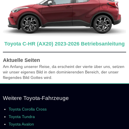
Toyota C-HR (AX20) 2023-2026 Betriebsanleitung
Aktuelle Seiten
Am Anfang unserer Reise, da erscheint der vierte über uns, setzen
wir unser eigenes Bild in den dominierenden Bereich, der unser
fliegendes Bild Gottes wird.
Weitere Toyota-Fahrzeuge
Toyota Corolla Cross
Toyota Tundra
Toyota Avalon