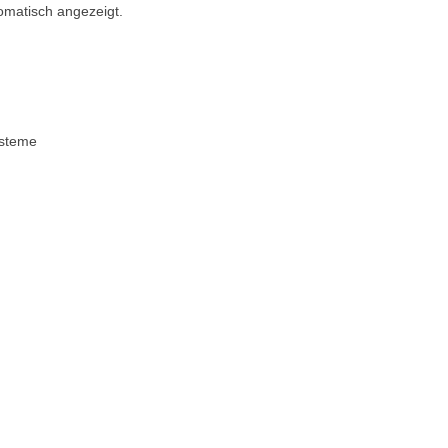
omatisch angezeigt.
ysteme