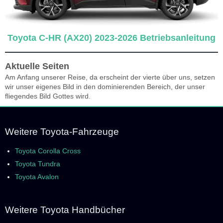
Toyota C-HR (AX20) 2023-2026 Betriebsanleitung
Aktuelle Seiten
Am Anfang unserer Reise, da erscheint der vierte über uns, setzen
wir unser eigenes Bild in den dominierenden Bereich, der unser
fliegendes Bild Gottes wird.
Weitere Toyota-Fahrzeuge
Toyota Corolla Cross
Toyota Tundra
Toyota Avalon
Weitere Toyota Handbücher